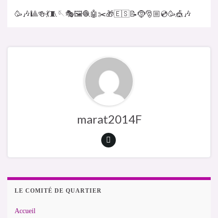
🥳🎶🎱🍻💃🧵🪡🎭🖼️🧶🤖✂️🎁🇪🇸📝🤶🎅🏼💿🥳🎪🎶
marat2014F
LE COMITÉ DE QUARTIER
Accueil