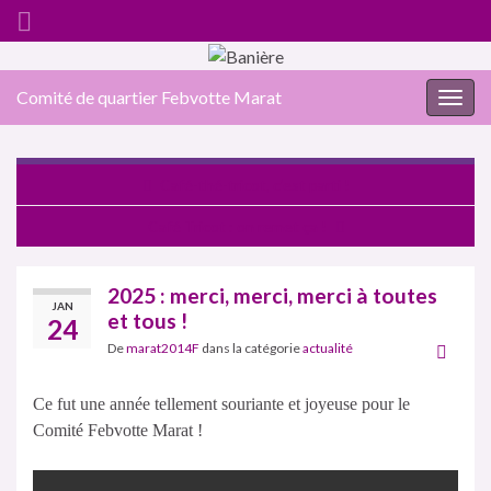
Comité de quartier Febvotte Marat
Togg
navig
Café-thé-tricot, c’est parti !
Café Tricot : on remet ça !
2025 : merci, merci, merci à toutes
JAN
et tous !
24
De
marat2014F
dans la catégorie
actualité
Ce fut une année tellement souriante et joyeuse pour le
Comité Febvotte Marat !