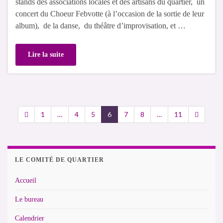
stands des associations locales et des artisans du quartier, un
concert du Choeur Febvotte (à l’occasion de la sortie de leur
album), de la danse, du théâtre d’improvisation, et …
Lire la suite
1
…
4
5
6
7
8
…
11
LE COMITÉ DE QUARTIER
Accueil
Le bureau
Calendrier