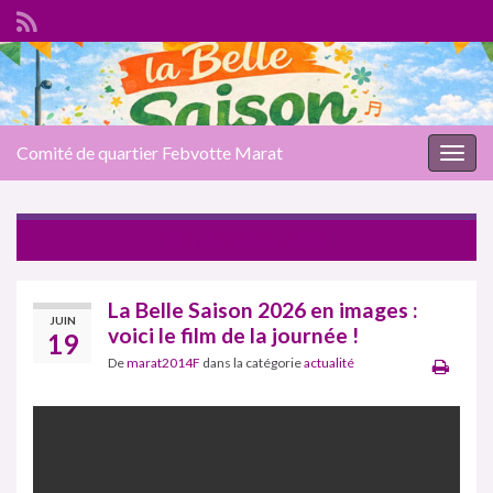
Comité de quartier Febvotte Marat
Togg
navig
La Belle Saison 2026
La Belle Saison 2026 en images :
JUIN
voici le film de la journée !
19
De
marat2014F
dans la catégorie
actualité