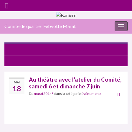
Comité de quartier Febvotte Marat
Togg
navig
La Belle Saison 2026
Venez applaudir les artistes !
Au théâtre avec l’atelier du Comité,
MAI
samedi 6 et dimanche 7 juin
18
De
marat2014F
dans la catégorie
événements