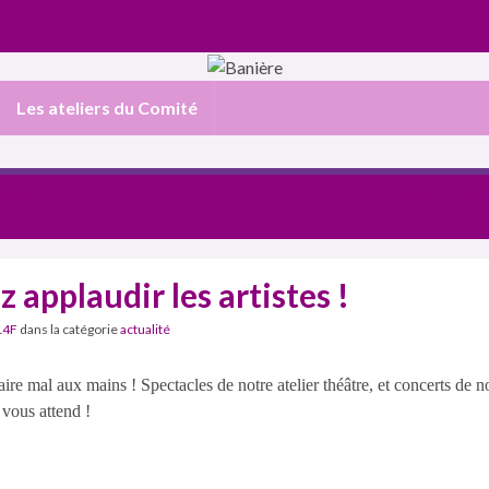
Les ateliers du Comité
telier du Comité, samedi 6
Venez au théât
 applaudir les artistes !
14F
dans la catégorie
actualité
ire mal aux mains ! Spectacles de notre atelier théâtre, et concerts de n
 vous attend !