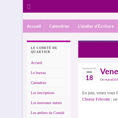
Accueil
Calendrier
L’atelier d’Écriture
Au théâtre avec l’a
LE COMITÉ DE
et dimanche 7 juin
QUARTIER
Accueil
Venez
MAI
Le bureau
18
De
marat20
Calendrier
En juin, venez vous fa
Les inscriptions
Choeur Febvotte
: on
Les nouveaux statuts
Les ateliers du Comité