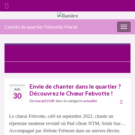
Comité de quartier Febvotte Marat
Togg
navig
Découverte de notre quartier : un franc succès pour une
première.
La rentrée du Comité de Quartier : rendez-vous au square !
Envie de chanter dans le quartier ?
JUIL
Découvrez le Chœur Febvotte !
30
De
marat2014F
dans la catégorie
actualité
Le chœur Febvotte, créé en septembre 2022, chante un
répertoire moderne revisité où Piaf côtoie NTM, Selah Sue…
Accompagné par Jérémie Frémont dans un univers électro.