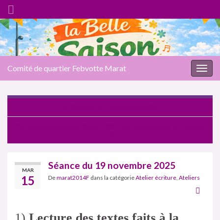
Comité de quartier Febvotte Marat
Togg
navig
Séance du 3 décembre 2025
Assemblée Générale 2026 : 100% de réussite pour le Comité.
Séance du 19 novembre 2025
MAR
15
De
marat2014F
dans la catégorie
Atelier écriture
,
Ateliers
1)
Lecture des textes faits à la