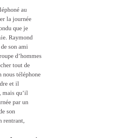
léphoné au
er la journée
pondu que je
mie. Raymond
 de son ami
groupe d’hommes
ocher tout de
n nous téléphone
re et il
r, mais qu’il
urnée par un
 de son
 rentrant,