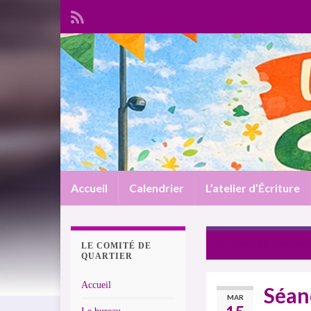
Accueil
Calendrier
L’atelier d’Écriture
Merci à la Manufa
LE COMITÉ DE
QUARTIER
Accueil
Séan
MAR