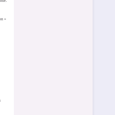
onde.
on »
n