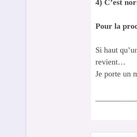
4) C’est nor
Pour la proc
Si haut qu’un
revient…
Je porte un 
__________