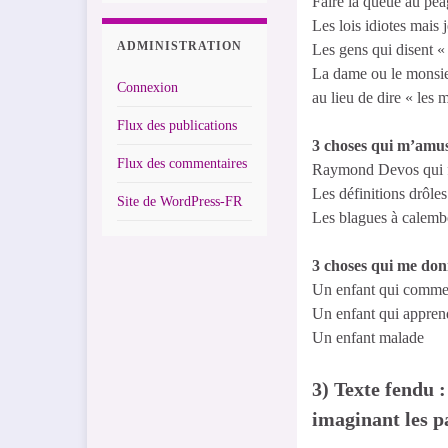
Faire la queue au péa
Les lois idiotes mais 
ADMINISTRATION
Les gens qui disent 
La dame ou le monsieu
Connexion
au lieu de dire « les
Flux des publications
3 choses qui m’amus
Flux des commentaires
Raymond Devos qui fai
Les définitions drôles
Site de WordPress-FR
Les blagues à calemb
3 choses qui me don
Un enfant qui comme
Un enfant qui apprend
Un enfant malade
3) Texte fendu :
imaginant les p