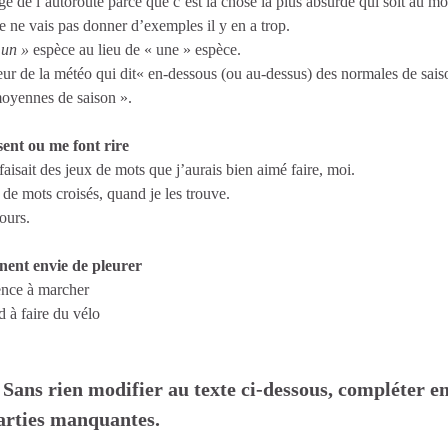
ge de l’autoroute parce que c’est la chose la plus absurde qui soit au m
je ne vais pas donner d’exemples il y en a trop.
«
un »
espèce au lieu de « une » espèce.
r de la météo qui dit« en-dessous (ou au-dessus) des normales de sais
 moyennes de saison ».
ent ou me font rire
sait des jeux de mots que j’aurais bien aimé faire, moi.
 de mots croisés, quand je les trouve.
ours.
nent envie de pleurer
nce à marcher
 à faire du vélo
 Sans rien modifier au texte ci-dessous, compléter e
arties manquantes.