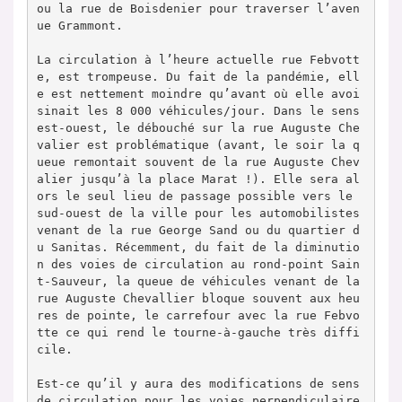
ou la rue de Boisdenier pour traverser l’aven
ue Grammont.

La circulation à l’heure actuelle rue Febvott
e, est trompeuse. Du fait de la pandémie, ell
e est nettement moindre qu’avant où elle avoi
sinait les 8 000 véhicules/jour. Dans le sens 
est-ouest, le débouché sur la rue Auguste Che
valier est problématique (avant, le soir la q
ueue remontait souvent de la rue Auguste Chev
alier jusqu’à la place Marat !). Elle sera al
ors le seul lieu de passage possible vers le 
sud-ouest de la ville pour les automobilistes 
venant de la rue George Sand ou du quartier d
u Sanitas. Récemment, du fait de la diminutio
n des voies de circulation au rond-point Sain
t-Sauveur, la queue de véhicules venant de la 
rue Auguste Chevallier bloque souvent aux heu
res de pointe, le carrefour avec la rue Febvo
tte ce qui rend le tourne-à-gauche très diffi
cile.

Est-ce qu’il y aura des modifications de sens 
de circulation pour les voies perpendiculaire