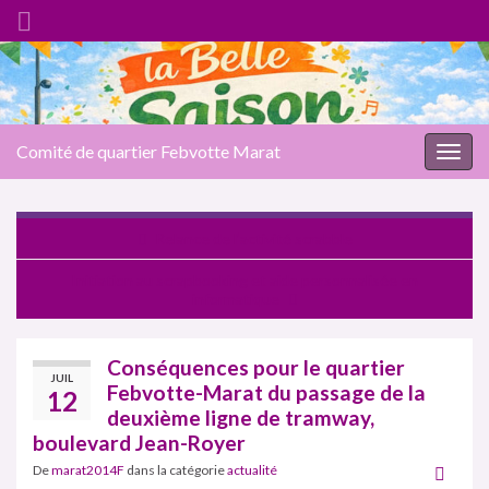
Comité de quartier Febvotte Marat
Togg
navig
Relance de l’activité scrabble
Initiation au scrapbooking et aide personnalisée en
informatique
Conséquences pour le quartier
JUIL
Febvotte-Marat du passage de la
12
deuxième ligne de tramway,
boulevard Jean-Royer
De
marat2014F
dans la catégorie
actualité